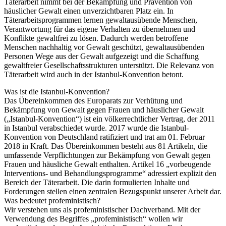
Täterarbeit nimmt bei der Bekämpfung und Prävention von
häuslicher Gewalt einen unverzichtbaren Platz ein. In
Täterarbeitsprogrammen lernen gewaltausübende Menschen,
Verantwortung für das eigene Verhalten zu übernehmen und
Konflikte gewaltfrei zu lösen. Dadurch werden betroffene
Menschen nachhaltig vor Gewalt geschützt, gewaltausübenden
Personen Wege aus der Gewalt aufgezeigt und die Schaffung
gewaltfreier Gesellschaftsstrukturen unterstützt. Die Relevanz von
Täterarbeit wird auch in der Istanbul-Konvention betont.
Was ist die Istanbul-Konvention?
Das Übereinkommen des Europarats zur Verhütung und
Bekämpfung von Gewalt gegen Frauen und häuslicher Gewalt
(„Istanbul-Konvention“) ist ein völkerrechtlicher Vertrag, der 2011
in Istanbul verabschiedet wurde. 2017 wurde die Istanbul-
Konvention von Deutschland ratifiziert und trat am 01. Februar
2018 in Kraft. Das Übereinkommen besteht aus 81 Artikeln, die
umfassende Verpflichtungen zur Bekämpfung von Gewalt gegen
Frauen und häusliche Gewalt enthalten. Artikel 16 „vorbeugende
Interventions- und Behandlungsprogramme“ adressiert explizit den
Bereich der Täterarbeit. Die darin formulierten Inhalte und
Forderungen stellen einen zentralen Bezugspunkt unserer Arbeit dar.
Was bedeutet profeministisch?
Wir verstehen uns als profeministischer Dachverband. Mit der
Verwendung des Begriffes „profeministisch“ wollen wir