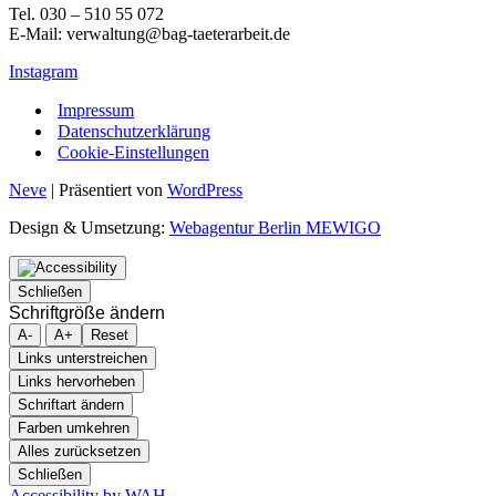
Tel. 030 – 510 55 072
E-Mail: verwaltung@bag-taeterarbeit.de
Instagram
Impressum
Datenschutzerklärung
Cookie-Einstellungen
Neve
| Präsentiert von
WordPress
Design & Umsetzung:
Webagentur Berlin MEWIGO
Schließen
Schriftgröße ändern
A-
A+
Reset
Links unterstreichen
Links hervorheben
Schriftart ändern
Farben umkehren
Alles zurücksetzen
Schließen
Accessibility by WAH