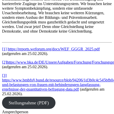
barrierefreie Zugänge ins Unterstützungssystem. Wir brauchen keine
weitere Symptombekämpfung, sondern eine umfassende
Ursachenbearbeitung. Wir brauchen keine weiteren Kürzungen,
sondern einen Ausbau der Bildungs- und Präventionsarbeit.
Gleichstellungspolitik muss ganzheitlich gedacht und umgesetzt
werden. Und zwar jetzt! Denn ohne Gleichstellung keine
Demokratie, und ohne Demokratie keine Gleichstellung.
[1]
https://reports.weforum.org/docs/WEF_GGGR_2025.pdf
(aufgerufen am 25.02.2026).
[2]
https://www.bka.de/DE/UnsereAufgaben/Forschung/Forschungspro
(aufgerufen am 25.02.2026).
[3]
https://www.bmbfsfj.bund.de/resource/blob/94206/1d3b0c4c545bfb0
und-belastungen-von-frauen-mit-behinderungen-langfassung-
ergebnisse-der-quantitativen-befragung-data.pdf
(aufgerufen am
25.02.2026).
Stellungnahme (PDF)
Ansprechperson