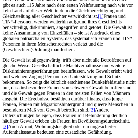
gibt es auch 115 Jahre nach dem ersten Weltfrauentag nach wie vor
kein Land auf dieser Welt, in dem die Gleichberechtigung und
Gleichstellung aller Geschlechter verwirklicht ist.
[1]
Frauen und
TIN*-Personen werden weiterhin aufgrund ihres Geschlechts
benachteiligt, diskriminiert, angegriffen und getötet. Die Gewalt ist
keine Ansammlung von Einzelfällen – sie ist Ausdruck eines
globalen patriarchalen Systems, das systematisch Frauen und TIN*-
Personen in ihren Menschenrechten verletzt und die
(Geschlechter-)Ordnung manifestiert.
Die Gewalt ist allgegenwärtig, trifft aber nicht alle Betroffenen auf
gleiche Weise. Gesellschaftliche Machtverhältnisse und weitere
Diskriminierungserfahrungen beeinflussen, wie Gewalt erlebt wird
und welchen Zugang Personen zu Unterstützung und Schutz
bekommen. So zeigt die kürzlich erschienene Dunkelfeldstudie nicht
nur, dass insbesondere Frauen von schwerer Gewalt betroffen sind
und die Gewalt gegen Frauen in den meisten Fällen von Männern
ausgeht. Die Ergebnisse bestätigen darüber hinaus, dass junge
Frauen, Frauen mit Migrationshintergrund und queere Menschen in
besonderem Maß von Gewalt betroffen sind.
[2]
Andere
Untersuchungen belegen, dass Frauen mit Behinderung deutlich
häufiger Gewalt erleben als Frauen im Bevölkerungsdurchschnitt.
[3]
Auch Armut, Wohnungslosigkeit oder ein ungesicherter
Aufenthaltsstatus bedeuten eine zusätzliche Gefährdung.