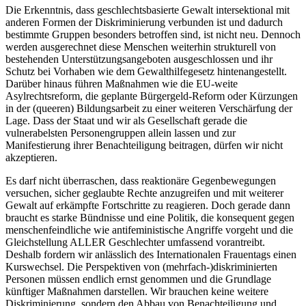
Die Erkenntnis, dass geschlechtsbasierte Gewalt intersektional mit
anderen Formen der Diskriminierung verbunden ist und dadurch
bestimmte Gruppen besonders betroffen sind, ist nicht neu. Dennoch
werden ausgerechnet diese Menschen weiterhin strukturell von
bestehenden Unterstützungsangeboten ausgeschlossen und ihr
Schutz bei Vorhaben wie dem Gewalthilfegesetz hintenangestellt.
Darüber hinaus führen Maßnahmen wie die EU-weite
Asylrechtsreform, die geplante Bürgergeld-Reform oder Kürzungen
in der (queeren) Bildungsarbeit zu einer weiteren Verschärfung der
Lage. Dass der Staat und wir als Gesellschaft gerade die
vulnerabelsten Personengruppen allein lassen und zur
Manifestierung ihrer Benachteiligung beitragen, dürfen wir nicht
akzeptieren.
Es darf nicht überraschen, dass reaktionäre Gegenbewegungen
versuchen, sicher geglaubte Rechte anzugreifen und mit weiterer
Gewalt auf erkämpfte Fortschritte zu reagieren. Doch gerade dann
braucht es starke Bündnisse und eine Politik, die konsequent gegen
menschenfeindliche wie antifeministische Angriffe vorgeht und die
Gleichstellung ALLER Geschlechter umfassend vorantreibt.
Deshalb fordern wir anlässlich des Internationalen Frauentags einen
Kurswechsel. Die Perspektiven von (mehrfach-)diskriminierten
Personen müssen endlich ernst genommen und die Grundlage
künftiger Maßnahmen darstellen. Wir brauchen keine weitere
Diskriminierung, sondern den Abbau von Benachteiligung und