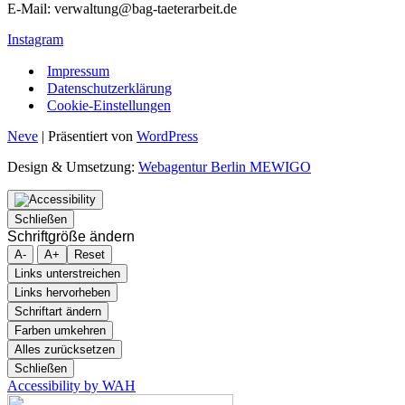
E-Mail: verwaltung@bag-taeterarbeit.de
Instagram
Impressum
Datenschutzerklärung
Cookie-Einstellungen
Neve
| Präsentiert von
WordPress
Design & Umsetzung:
Webagentur Berlin MEWIGO
Schließen
Schriftgröße ändern
A-
A+
Reset
Links unterstreichen
Links hervorheben
Schriftart ändern
Farben umkehren
Alles zurücksetzen
Schließen
Accessibility by WAH