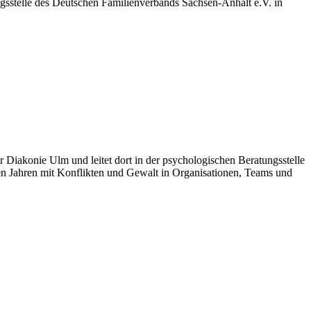
sstelle des Deutschen Familienverbands Sachsen-Anhalt e.V. in
er Diakonie Ulm und leitet dort in der psychologischen Beratungsstelle
elen Jahren mit Konflikten und Gewalt in Organisationen, Teams und