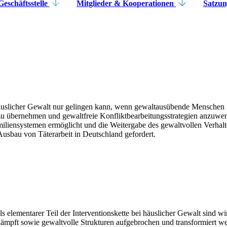
eschäftsstelle
Mitglieder & Kooperationen
Satzun
uslicher Gewalt nur gelingen kann, wenn gewaltausübende Menschen i
zu übernehmen und gewaltfreie Konfliktbearbeitungsstrategien anzuwe
iensystemen ermöglicht und die Weitergabe des gewaltvollen Verhalten
Ausbau von Täterarbeit in Deutschland gefordert.
s elementarer Teil der Interventionskette bei häuslicher Gewalt sind w
ekämpft sowie gewaltvolle Strukturen aufgebrochen und transformiert 