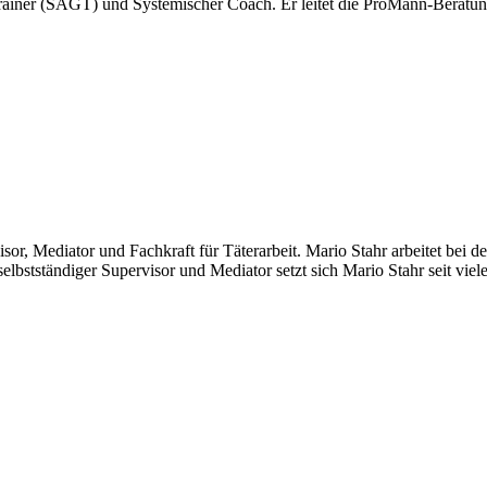
rainer (SAGT) und Systemischer Coach. Er leitet die ProMann-Beratung
or, Mediator und Fachkraft für Täterarbeit. Mario Stahr arbeitet bei d
selbstständiger Supervisor und Mediator setzt sich Mario Stahr seit vi