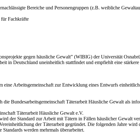
r vernachlässigte Bereiche und Personengruppen (z.B. weibliche Gewal
für Fachkräfte
ionsprojekte gegen häusliche Gewalt” (WIBIG) der Universität Osnabrüc
arbeit in Deutschland uneinheitlich stattfindet und empfiehlt eine stä
m eine Arbeitsgemeinschaft zur Entwicklung eines Entwurfs einheitliche
die Bundesarbeitsgemeinschaft Täterarbeit Häusliche Gewalt als infor
nschaft Täterarbeit Häusliche Gewalt e.V.
ird der Standard zur Arbeit mit Tätern in Fällen häuslicher Gewalt ve
Vereinheitlichung der Täterarbeit gegründet. Die folgenden Jahre wir
ie Standards werden mehrmals überarbeitet.