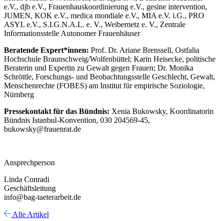
e.V., djb e.V., Frauenhauskoordinierung e.V., gesine intervention,
JUMEN, KOK e.V., medica mondiale e.V., MIA e.V. i.G., PRO
ASYL e.V., S.I.G.N.A.L. e. V., Weibernetz e. V., Zentrale
Informationsstelle Autonomer Frauenhäuser
Beratende Expert*innen:
Prof. Dr. Ariane Brenssell, Ostfalia
Hochschule Braunschweig/Wolfenbüttel; Karin Heisecke, politische
Beraterin und Expertin zu Gewalt gegen Frauen; Dr. Monika
Schröttle, Forschungs- und Beobachtungsstelle Geschlecht, Gewalt,
Menschenrechte (FOBES) am Institut für empirische Soziologie,
Nürnberg
Pressekontakt für das Bündnis:
Xenia Bukowsky, Koordinatorin
Bündnis Istanbul-Konvention, 030 204569-45,
bukowsky@frauenrat.de
Ansprechperson
Linda Conradi
Geschäftsleitung
info@bag-taeterarbeit.de
Alle Artikel