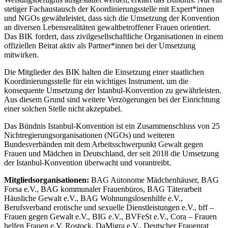
stetiger Fachaustausch der Koordinierungsstelle mit Expert*innen
und NGOs gewährleistet, dass sich die Umsetzung der Konvention
an diversen Lebensrealitäten gewaltbetroffener Frauen orientiert.
Das BIK fordert, dass zivilgesellschaftliche Organisationen in einem
offiziellen Beirat aktiv als Partner*innen bei der Umsetzung
mitwirken.
Die Mitglieder des BIK halten die Einsetzung einer staatlichen
Koordinierungsstelle für ein wichtiges Instrument, um die
konsequente Umsetzung der Istanbul-Konvention zu gewährleisten.
Aus diesem Grund sind weitere Verzögerungen bei der Einrichtung
einer solchen Stelle nicht akzeptabel.
Das Bündnis Istanbul-Konvention ist ein Zusammenschluss von 25
Nichtregierungsorganisationen (NGOs) und weiteren
Bundesverbänden mit dem Arbeitsschwerpunkt Gewalt gegen
Frauen und Mädchen in Deutschland, der seit 2018 die Umsetzung
der Istanbul-Konvention überwacht und vorantreibt.
Mitgliedsorganisationen:
BAG Autonome Mädchenhäuser, BAG
Forsa e.V., BAG kommunaler Frauenbüros, BAG Täterarbeit
Häusliche Gewalt e.V., BAG Wohnungslosenhilfe e.V.,
Berufsverband erotische und sexuelle Dienstleistungen e.V., bff –
Frauen gegen Gewalt e.V., BIG e.V., BVFeSt e.V., Cora – Frauen
helfen Frauen e.V. Rostock, DaMigra e.V., Deutscher Frauenrat