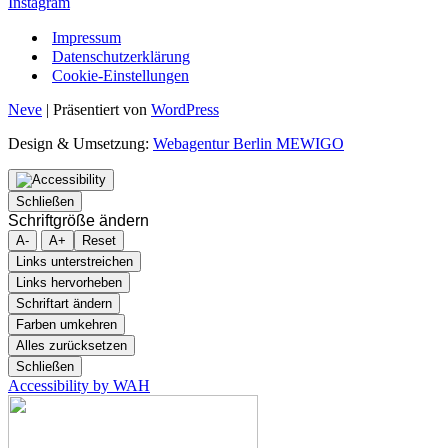
Instagram
Impressum
Datenschutzerklärung
Cookie-Einstellungen
Neve
| Präsentiert von
WordPress
Design & Umsetzung:
Webagentur Berlin MEWIGO
Schließen
Schriftgröße ändern
A-
A+
Reset
Links unterstreichen
Links hervorheben
Schriftart ändern
Farben umkehren
Alles zurücksetzen
Schließen
Accessibility by WAH