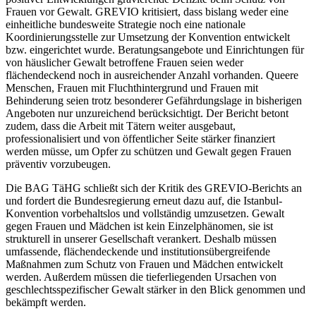
Frauen vor Gewalt. GREVIO kritisiert, dass bislang weder eine
einheitliche bundesweite Strategie noch eine nationale
Koordinierungsstelle zur Umsetzung der Konvention entwickelt
bzw. eingerichtet wurde. Beratungsangebote und Einrichtungen für
von häuslicher Gewalt betroffene Frauen seien weder
flächendeckend noch in ausreichender Anzahl vorhanden. Queere
Menschen, Frauen mit Fluchthintergrund und Frauen mit
Behinderung seien trotz besonderer Gefährdungslage in bisherigen
Angeboten nur unzureichend berücksichtigt. Der Bericht betont
zudem, dass die Arbeit mit Tätern weiter ausgebaut,
professionalisiert und von öffentlicher Seite stärker finanziert
werden müsse, um Opfer zu schützen und Gewalt gegen Frauen
präventiv vorzubeugen.
Die BAG TäHG schließt sich der Kritik des GREVIO-Berichts an
und fordert die Bundesregierung erneut dazu auf, die Istanbul-
Konvention vorbehaltslos und vollständig umzusetzen. Gewalt
gegen Frauen und Mädchen ist kein Einzelphänomen, sie ist
strukturell in unserer Gesellschaft verankert. Deshalb müssen
umfassende, flächendeckende und institutionsübergreifende
Maßnahmen zum Schutz von Frauen und Mädchen entwickelt
werden. Außerdem müssen die tieferliegenden Ursachen von
geschlechtsspezifischer Gewalt stärker in den Blick genommen und
bekämpft werden.