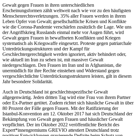
Gewalt gegen Frauen in ihren unterschiedlichen
Erscheinungsformen zählt weltweit nach wie vor zu den häufigsten
Menschenrechtsverletzungen. 35% aller Frauen werden in ihrem
Leben Opfer von Gewalt; gesellschaftliche Krisen und Konflikte
wie die Corona-Pandemie verschärfen zusätzlich die Lage. Wie uns
der Angriffskrieg Russlands einmal mehr vor Augen führt, wird
Gewalt gegen Frauen in bewaffneten Konflikten und Kriegen
systematisch als Kriegswaffe eingesetzt. Proteste gegen patriarchale
Unterdrückungsstrukturen und der Kampf für
Geschlechtergerechtigkeit werden ignoriert, aktiv behindert oder,
wie aktuell im Iran zu sehen ist, mit massiver Gewalt
niedergeschlagen. Den Frauen im Iran und in Afghanistan, die
unermüdlich für ihre Rechte einstehen und Widerstand gegen
vergeschlechtlichte Unterdrückungsstrukturen leisten, gilt in diesem
Jahr besondere Solidarität.
Auch in Deutschland ist geschlechtsspezifische Gewalt
allgegenwärtig. Jeden dritten Tag wird eine Frau von ihrem Partner
oder Ex-Partner getötet. Zudem richtet sich häusliche Gewalt in über
80 Prozent der Fälle gegen Frauen. Mit der Ratifizierung der
Istanbul-Konvention am 12. Oktober 2017 hat sich Deutschland der
Bekämpfung von Gewalt gegen Frauen und häuslicher Gewalt
verpflichtet. Der im Oktober 2022 veröffentlichte Bericht des
Expert*innengremiums GREVIO attestiert Deutschland trotz
positiver Entwicklungen gravierende Defizite beim Schutz von