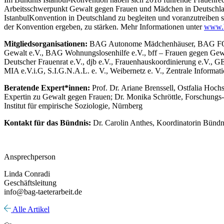
Arbeitsschwerpunkt Gewalt gegen Frauen und Mädchen in Deutschlan
IstanbulKonvention in Deutschland zu begleiten und voranzutreiben so
der Konvention ergeben, zu stärken. Mehr Informationen unter
www.b
Mitgliedsorganisationen:
BAG Autonome Mädchenhäuser, BAG FORS
Gewalt e.V., BAG Wohnungslosenhilfe e.V., bff – Frauen gegen Gewa
Deutscher Frauenrat e.V., djb e.V., Frauenhauskoordinierung e.V., 
MIA e.V.i.G, S.I.G.N.A.L. e. V., Weibernetz e. V., Zentrale Informa
Beratende Expert*innen:
Prof. Dr. Ariane Brenssell, Ostfalia Hoc
Expertin zu Gewalt gegen Frauen; Dr. Monika Schröttle, Forschung
Institut für empirische Soziologie, Nürnberg
Kontakt für das Bündnis:
Dr. Carolin Anthes, Koordinatorin Bündn
Ansprechperson
Linda Conradi
Geschäftsleitung
info@bag-taeterarbeit.de
Alle Artikel