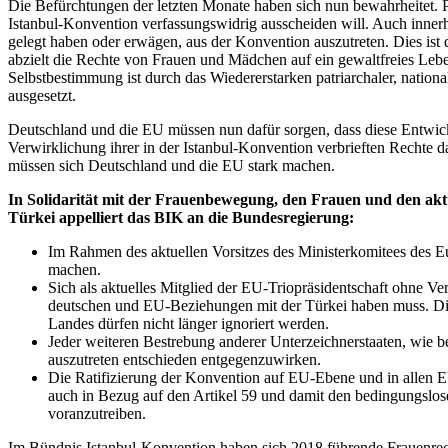
Die Befürchtungen der letzten Monate haben sich nun bewahrheitet. P
Istanbul-Konvention verfassungswidrig ausscheiden will. Auch innerha
gelegt haben oder erwägen, aus der Konvention auszutreten. Dies ist 
abzielt die Rechte von Frauen und Mädchen auf ein gewaltfreies Leb
Selbstbestimmung ist durch das Wiedererstarken patriarchaler, nation
ausgesetzt.
Deutschland und die EU müssen nun dafür sorgen, dass diese Entwi
Verwirklichung ihrer in der Istanbul-Konvention verbrieften Rechte 
müssen sich Deutschland und die EU stark machen.
In Solidarität mit der Frauenbewegung, den Frauen und den akt
Türkei appelliert das BIK an die Bundesregierung:
Im Rahmen des aktuellen Vorsitzes des Ministerkomitees des Eu
machen.
Sich als aktuelles Mitglied der EU-Triopräsidentschaft ohne Ve
deutschen und EU-Beziehungen mit der Türkei haben muss. Di
Landes dürfen nicht länger ignoriert werden.
Jeder weiteren Bestrebung anderer Unterzeichnerstaaten, wie 
auszutreten entschieden entgegenzuwirken.
Die Ratifizierung der Konvention auf EU-Ebene und in allen 
auch in Bezug auf den Artikel 59 und damit den bedingungslos
voranzutreiben.
Im Bündnis Istanbul-Konvention haben sich 2018 führende Frauenre