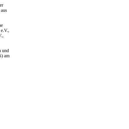
er
 aus
he
e.V.,
.,
n und
S) am