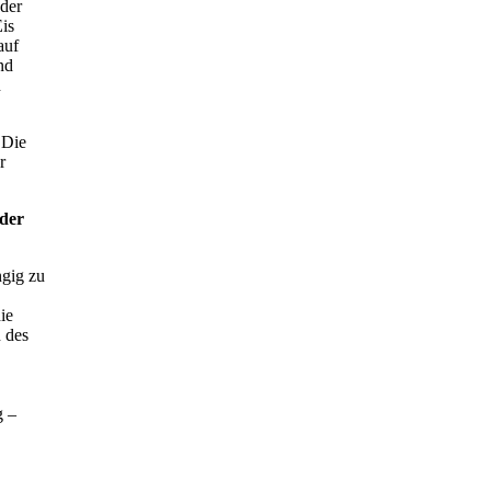
 der
Eis
auf
nd
n
 Die
r
 der
ngig zu
ie
 des
g –