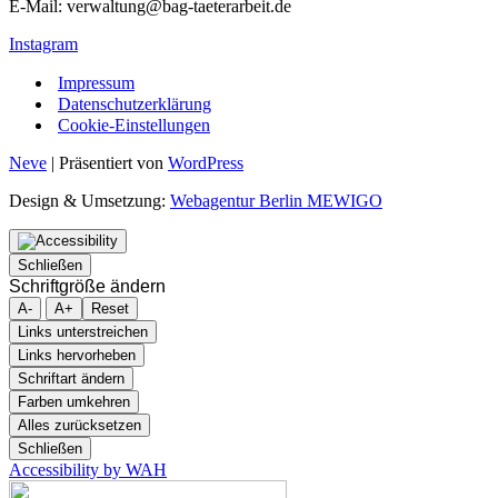
E-Mail: verwaltung@bag-taeterarbeit.de
Instagram
Impressum
Datenschutzerklärung
Cookie-Einstellungen
Neve
| Präsentiert von
WordPress
Design & Umsetzung:
Webagentur Berlin MEWIGO
Schließen
Schriftgröße ändern
A-
A+
Reset
Links unterstreichen
Links hervorheben
Schriftart ändern
Farben umkehren
Alles zurücksetzen
Schließen
Accessibility by WAH