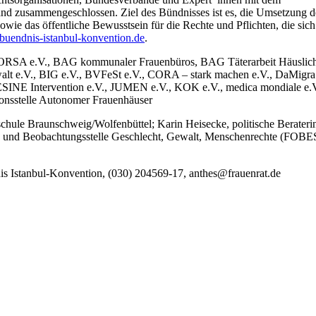
d zusammengeschlossen. Ziel des Bündnisses ist es, die Umsetzung d
wie das öffentliche Bewusstsein für die Rechte und Pflichten, die sich
uendnis-istanbul-konvention.de
.
A e.V., BAG kommunaler Frauenbüros, BAG Täterarbeit Häuslic
lt e.V., BIG e.V., BVFeSt e.V., CORA – stark machen e.V., DaMigra 
GESINE Intervention e.V., JUMEN e.V., KOK e.V., medica mondiale e.V
tionsstelle Autonomer Frauenhäuser
hschule Braunschweig/Wolfenbüttel; Karin Heisecke, politische Berateri
s- und Beobachtungsstelle Geschlecht, Gewalt, Menschenrechte (FOBE
is Istanbul-Konvention, (030) 204569-17, anthes@frauenrat.de