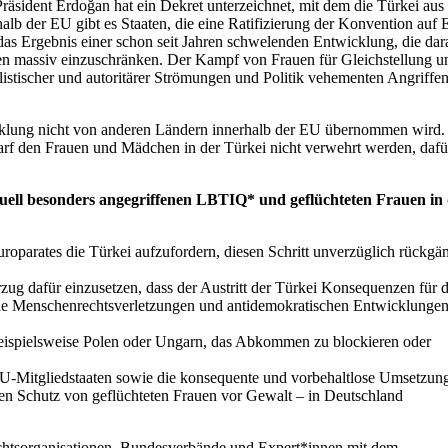
räsident Erdoğan hat ein Dekret unterzeichnet, mit dem die Türkei aus
lb der EU gibt es Staaten, die eine Ratifizierung der Konvention auf 
das Ergebnis einer schon seit Jahren schwelenden Entwicklung, die dar
en massiv einzuschränken. Der Kampf von Frauen für Gleichstellung u
alistischer und autoritärer Strömungen und Politik vehementen Angriffe
cklung nicht von anderen Ländern innerhalb der EU übernommen wird.
darf den Frauen und Mädchen in der Türkei nicht verwehrt werden, dafü
uell besonders angegriffenen LBTIQ* und geflüchteten Frauen in
roparates die Türkei aufzufordern, diesen Schritt unverzüglich rückgä
rzug dafür einzusetzen, dass der Austritt der Türkei Konsequenzen für d
e Menschenrechtsverletzungen und antidemokratischen Entwicklungen
beispielsweise Polen oder Ungarn, das Abkommen zu blockieren oder
EU-Mitgliedstaaten sowie die konsequente und vorbehaltlose Umsetzun
en Schutz von geflüchteten Frauen vor Gewalt – in Deutschland
chtsorganisationen, Bundesverbände und Expert*innen mit dem